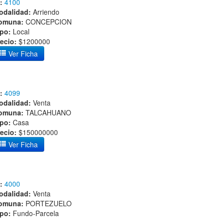
:
4100
odalidad:
Arriendo
omuna:
CONCEPCION
ipo:
Local
ecio:
$1200000
Ver Ficha
:
4099
odalidad:
Venta
omuna:
TALCAHUANO
ipo:
Casa
ecio:
$150000000
Ver Ficha
:
4000
odalidad:
Venta
omuna:
PORTEZUELO
ipo:
Fundo-Parcela