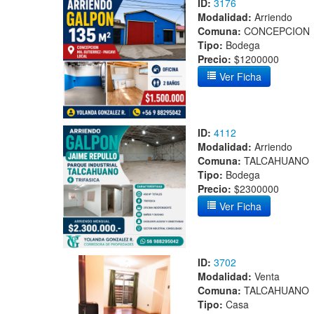
ID:
3176
Modalidad:
Arriendo
Comuna:
CONCEPCION
Tipo:
Bodega
Precio:
$1200000
Ver Ficha
ID:
4112
Modalidad:
Arriendo
Comuna:
TALCAHUANO
Tipo:
Bodega
Precio:
$2300000
Ver Ficha
ID:
3702
Modalidad:
Venta
Comuna:
TALCAHUANO
Tipo:
Casa