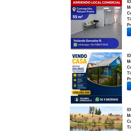
ID
M
C
T
Pr
ID
M
C
T
Pr
ID
M
C
T