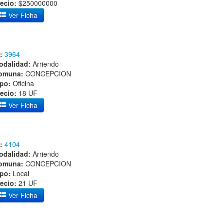
ecio:
$250000000
Ver Ficha
:
3964
odalidad:
Arriendo
omuna:
CONCEPCION
ipo:
Oficina
ecio:
18 UF
Ver Ficha
:
4104
odalidad:
Arriendo
omuna:
CONCEPCION
ipo:
Local
ecio:
21 UF
Ver Ficha