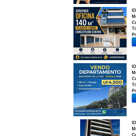
ID
M
C
T
Pr
ID
M
C
T
Pr
ID
M
C