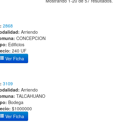
Mostrando 1-20 de 57 resultados.
:
2868
odalidad:
Arriendo
omuna:
CONCEPCION
ipo:
Edificios
ecio:
240 UF
Ver Ficha
:
3109
odalidad:
Arriendo
omuna:
TALCAHUANO
ipo:
Bodega
ecio:
$1000000
Ver Ficha