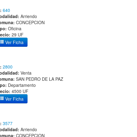
:
640
odalidad:
Arriendo
omuna:
CONCEPCION
ipo:
Oficina
ecio:
29 UF
Ver Ficha
:
2800
odalidad:
Venta
omuna:
SAN PEDRO DE LA PAZ
ipo:
Departamento
ecio:
4500 UF
Ver Ficha
:
3577
odalidad:
Arriendo
omuna:
CONCEPCION