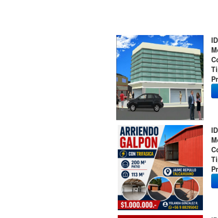
ID
M
C
T
Pr
ID
M
C
T
Pr