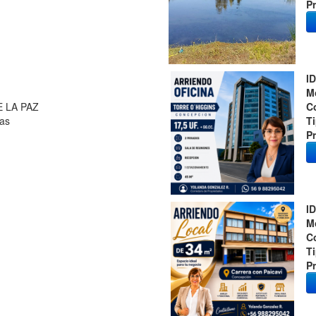
Pr
ID
M
 LA PAZ
C
as
T
Pr
ID
M
C
T
Pr