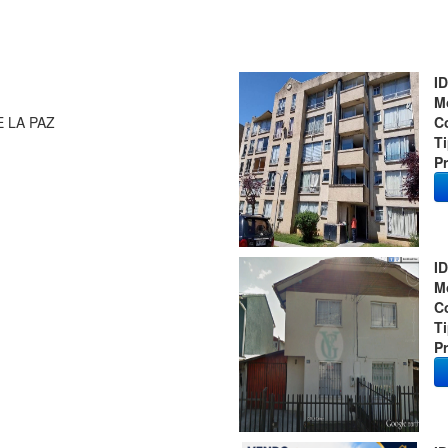
ID
M
 LA PAZ
C
T
Pr
ID
M
C
T
Pr