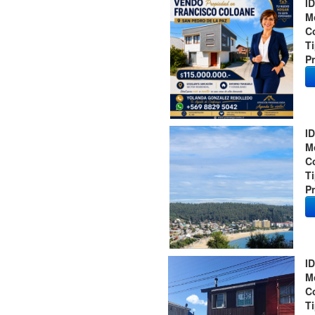
ID
M
C
T
Pr
ID
M
C
T
Pr
ID
M
C
T