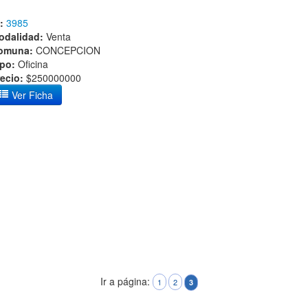
:
3985
odalidad:
Venta
omuna:
CONCEPCION
ipo:
Oficina
ecio:
$250000000
Ver Ficha
Ir a página:
1
2
3