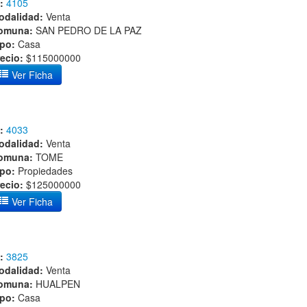
:
4105
odalidad:
Venta
omuna:
SAN PEDRO DE LA PAZ
ipo:
Casa
ecio:
$115000000
Ver Ficha
:
4033
odalidad:
Venta
omuna:
TOME
ipo:
Propiedades
ecio:
$125000000
Ver Ficha
:
3825
odalidad:
Venta
omuna:
HUALPEN
ipo:
Casa