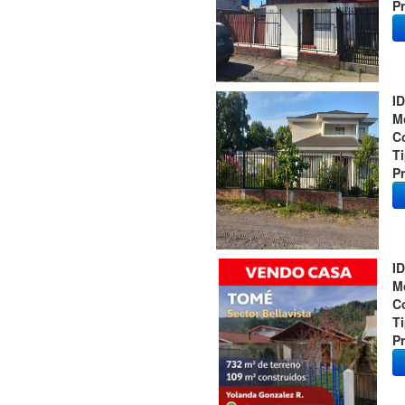
Pr
ID
M
C
T
Pr
ID
M
C
T
Pr