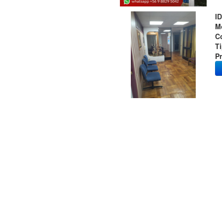
ID
M
C
T
Pr