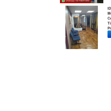
ID
M
C
T
Pr