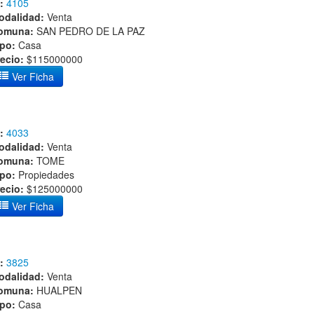
:
4105
odalidad:
Venta
omuna:
SAN PEDRO DE LA PAZ
ipo:
Casa
ecio:
$115000000
Ver Ficha
:
4033
odalidad:
Venta
omuna:
TOME
ipo:
Propiedades
ecio:
$125000000
Ver Ficha
:
3825
odalidad:
Venta
omuna:
HUALPEN
ipo:
Casa