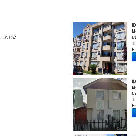
ID
M
 LA PAZ
C
T
Pr
ID
M
C
T
Pr