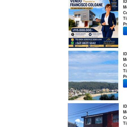
ID
M
C
T
Pr
ID
M
C
T
Pr
ID
M
C
T