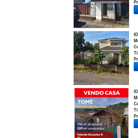
Pr
ID
M
C
T
Pr
ID
M
C
T
Pr