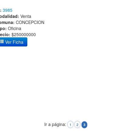
:
3985
odalidad:
Venta
omuna:
CONCEPCION
ipo:
Oficina
ecio:
$250000000
Ver Ficha
Ir a página:
1
2
3