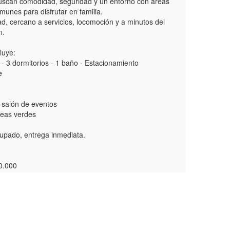
buscan comodidad, seguridad y un entorno con áreas
munes para disfrutar en familia.
ad, cercano a servicios, locomoción y a minutos del
n.
luye:
- 3 dormitorios - 1 baño - Estacionamiento
e
, salón de eventos
reas verdes
pado, entrega inmediata.
0.000